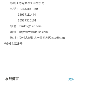
郑州润达电力设备有限公司
电 话：13733151959
18937111444
15537310101
邮 箱：zzrddl@126.com
网 址：http://www.rddlsb.com
地 址：郑州高新技术产业开发区莲花街338
号9幢4层28号
在线留言
更多